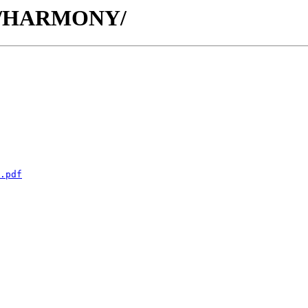
t - /HARMONY/
.pdf